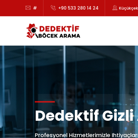
#
+90 533 280 14 24
Küçükçek
DE
Dedektif Gizl
Profesyonel Hizmetlerimizle Ihtiyaçla